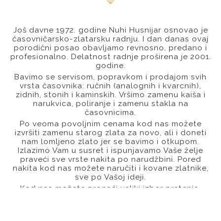
Još davne 1972. godine Nuhi Husnijar osnovao je
časovničarsko-zlatarsku radnju. I dan danas ovaj
porodični posao obavljamo revnosno, predano i
profesionalno. Delatnost radnje proširena je 2001.
godine.
Bavimo se servisom, popravkom i prodajom svih
vrsta časovnika: ručnih (analognih i kvarcnih),
zidnih, stonih i kaminskih. Vršimo zamenu kaiša i
narukvica, poliranje i zamenu stakla na
časovnicima.
Po veoma povoljnim cenama kod nas možete
izvršiti zamenu starog zlata za novo, ali i doneti
nam lomljeno zlato jer se bavimo i otkupom.
Izlazimo Vam u susret i ispunjavamo Vaše želje
praveći sve vrste nakita po narudžbini. Pored
nakita kod nas možete naručiti i kovane zlatnike,
sve po Vašoj ideji.
Kod nas možete pronaći veliki izbor prstenja,
burmi, ogrlica, narukvica, privezaka, lančića,
satova, minđuša... Verujemo da ćete naći nešto što
odražava Vašu ličnost. Pored kupovine kod nas